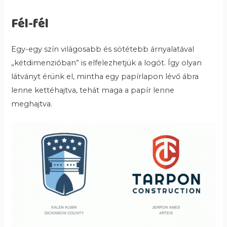
Fél-fél
Egy-egy szín világosabb és sötétebb árnyalatával
„kétdimenzióban” is elfelezhetjük a logót. Így olyan
látványt érünk el, mintha egy papírlapon lévő ábra
lenne kettéhajtva, tehát maga a papír lenne
meghajtva.