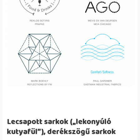
Lecsapott sarkok („lekonyúló
kutyafül”), derékszögű sarkok