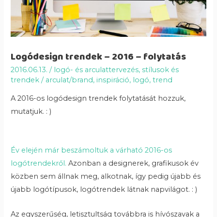
Logódesign trendek – 2016 – folytatás
2016.06.13.
/
logó- és arculattervezés
,
stílusok és
trendek
/
arculat/brand
,
inspiráció
,
logó
,
trend
A 2016-os logódesign trendek folytatását hozzuk,
mutatjuk. : )
Év elején már beszámoltuk a várható 2016-os
logótrendekről.
Azonban a designerek, grafikusok év
közben sem állnak meg, alkotnak, így pedig újabb és
újabb logótípusok, logótrendek látnak napvilágot. : )
Az egyszerűség, letisztultság továbbra is hívószavak a