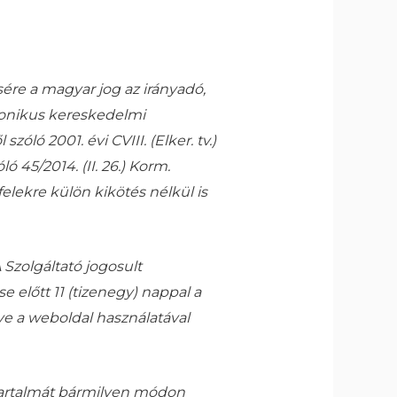
ére a magyar jog az irányadó,
ktronikus kereskedelmi
ló 2001. évi CVIII. (Elker. tv.)
ó 45/2014. (II. 26.) Korm.
elekre külön kikötés nélkül is
 Szolgáltató jogosult
 előtt 11 (tizenegy) nappal a
ve a weboldal használatával
 tartalmát bármilyen módon