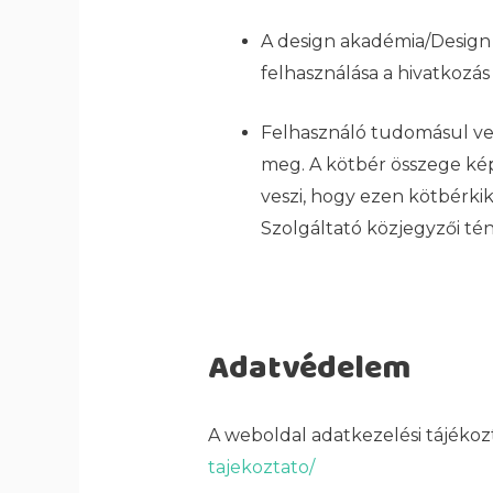
A design akadémia/Design
felhasználása a hivatkozás 
Felhasználó tudomásul vesz
meg. A kötbér összege kép
veszi, hogy ezen kötbérkik
Szolgáltató közjegyzői tén
Adatvédelem
A weboldal adatkezelési tájékoz
tajekoztato/