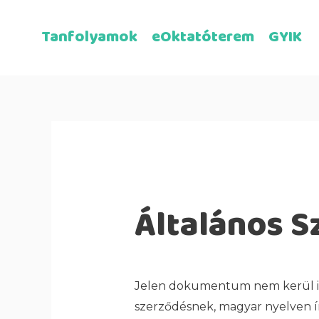
Tanfolyamok
eOktatóterem
GYIK
Általános S
Jelen dokumentum nem kerül ikt
szerződésnek, magyar nyelven í