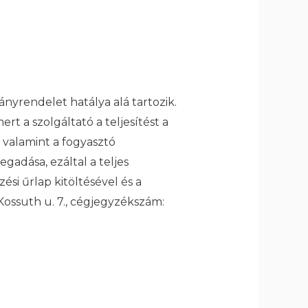
ányrendelet hatálya alá tartozik.
t a szolgáltató a teljesítést a
 valamint a fogyasztó
gadása, ezáltal a teljes
si űrlap kitöltésével és a
Kossuth u. 7., cégjegyzékszám: