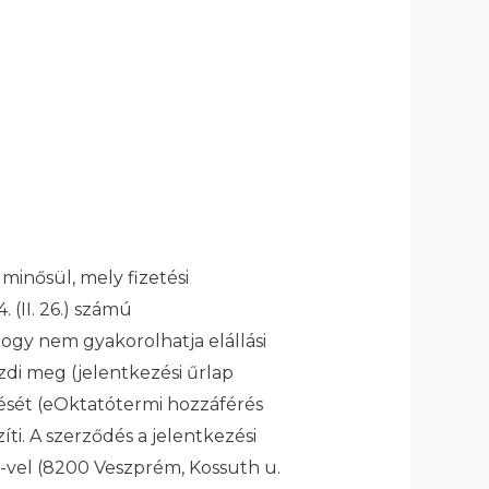
inősül, mely fizetési
 (II. 26.) számú
ogy nem gyakorolhatja elállási
ezdi meg (jelentkezési űrlap
tését (eOktatótermi hozzáférés
ti. A szerződés a jelentkezési
. -vel (8200 Veszprém, Kossuth u.