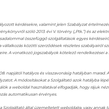
yozott kérdésekre, valamint jelen Szabályzat értelmezés
vénykönyvről szóló 2013. évi V. törvény („Ptk.”) és az ele
rsadalommal összefüggő szolgáltatások egyes kérdéseiről szó
 vállalkozás közötti szerződések részletes szabályairól szól
re. A vonatkozó jogszabályok kötelező rendelkezései a f
08. napjától hatályos és visszavonásig hatályban marad. A
zatot. A módosításokat a Szolgáltató azok hatályba lépése
lók a weboldal használatával elfogadják, hogy rájuk néz
ozás automatikusan érvényes.
 Szolgáltató által üzemeltetett weboldalra, vagy annak