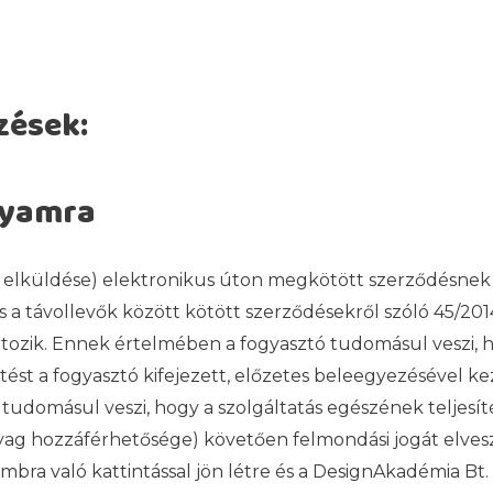
zések:
lyamra
 elküldése) elektronikus úton megkötött szerződésnek m
 a távollevők között kötött szerződésekről szóló 45/2014.
tozik. Ennek értelmében a fogyasztó tudomásul veszi, h
sítést a fogyasztó kifejezett, előzetes beleegyezésével k
ó tudomásul veszi, hogy a szolgáltatás egészének teljesí
yag hozzáférhetősége) követően felmondási jogát elveszí
ombra való kattintással jön létre és a DesignAkadémia Bt