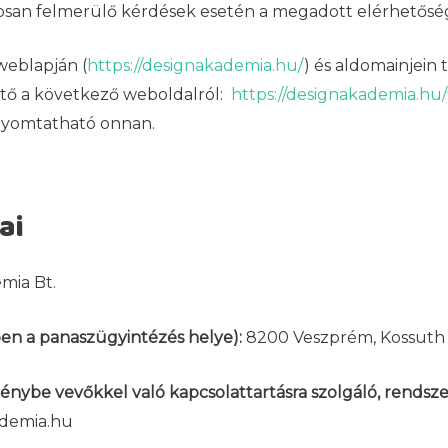
atosan felmerülő kérdések esetén a megadott elérhetős
weblapján (
https://designakademia.hu/
) és aldomainjein 
tő a következő weboldalról:
https://designakademia.hu/f
inyomtatható onnan.
ai
mia Bt.
ben a panaszügyintézés helye):
8200 Veszprém, Kossuth u
génybe vevőkkel való kapcsolattartásra szolgáló, rendsz
demia.hu