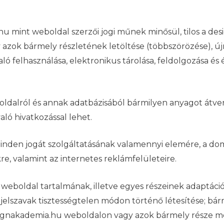
u mint weboldal szerzői jogi műnek minősül, tilos a d
azok bármely részletének letöltése (többszörözése), új
ó felhasználása, elektronikus tárolása, feldolgozása és é
dalról és annak adatbázisából bármilyen anyagot átvenni
aló hivatkozással lehet.
minden jogát szolgáltatásának valamennyi elemére, a dom
, valamint az internetes reklámfelületeire.
weboldal tartalmának, illetve egyes részeinek adaptációja
 jelszavak tisztességtelen módon történő létesítése; bá
esignakademia.hu weboldalon vagy azok bármely része m