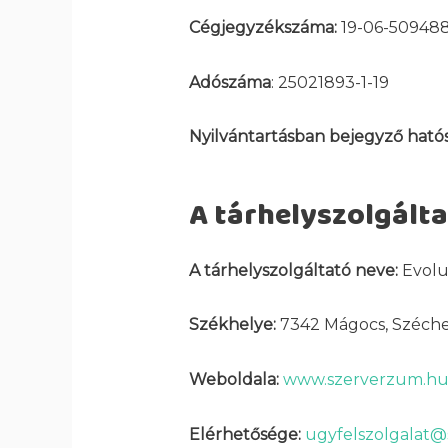
Cégjegyzékszáma:
19-06-50948
Adószáma
: 25021893-1-19
Nyilvántartásban bejegyző ható
A tárhelyszolgálta
A tárhelyszolgáltató neve:
Evolut
Székhelye:
7342 Mágocs, Széchen
Weboldala:
www.szerverzum.h
Elérhetősége:
ugyfelszolgalat