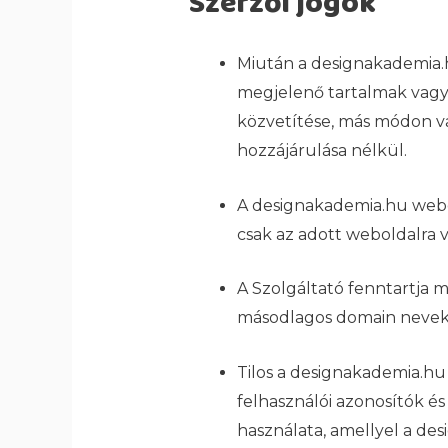
Szerzői jogok
Miután a designakademia.h
megjelenő tartalmak vagy 
közvetítése, más módon val
hozzájárulása nélkül.
A designakademia.hu webol
csak az adott weboldalra v
A Szolgáltató fenntartja 
másodlagos domain nevekre
Tilos a designakademia.hu 
felhasználói azonosítók és
használata, amellyel a d