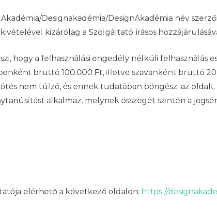
 Akadémia/Designakadémia/DesignAkadémia név szerzői 
kivételével kizárólag a Szolgáltató írásos hozzájárulásáv
i, hogy a felhasználási engedély nélküli felhasználás es
enként bruttó 100.000 Ft, illetve szavanként bruttó 2
ötés nem túlzó, és ennek tudatában böngészi az oldalt. A
ytanúsítást alkalmaz, melynek összegét szintén a jogsért
tatója elérhető a következő oldalon:
https://designakad