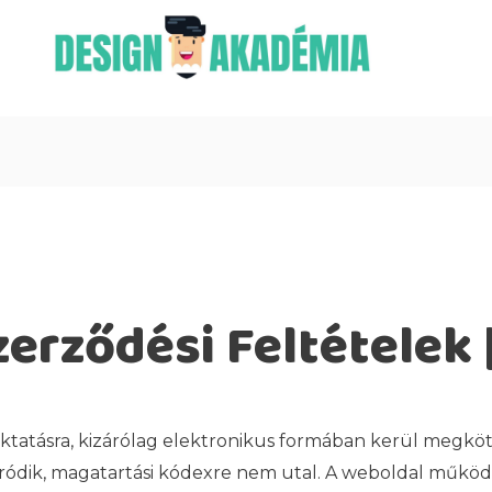
zerződési Feltételek 
atásra, kizárólag elektronikus formában kerül megköté
ródik, magatartási kódexre nem utal. A weboldal működ