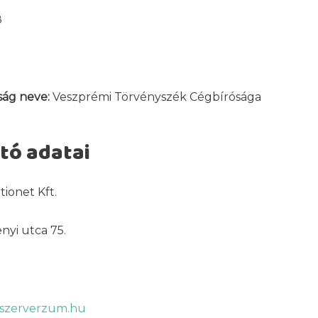
8
ság neve:
Veszprémi Törvényszék Cégbírósága
tó adatai
ionet Kft.
yi utca 75.
u
@szerverzum.hu