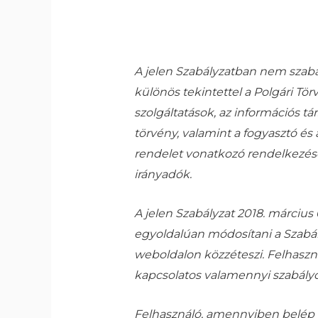
A jelen Szabályzatban nem szabál
különös tekintettel a Polgári Tör
szolgáltatások, az információs tá
törvény, valamint a fogyasztó és a
rendelet vonatkozó rendelkezései
irányadók.
A jelen Szabályzat 2018. március 
egyoldalúan módosítani a Szabály
weboldalon közzéteszi. Felhaszná
kapcsolatos valamennyi szabály
Felhasználó, amennyiben belép a