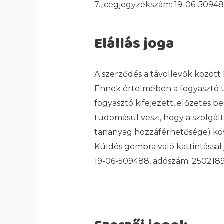
7., cégjegyzékszám: 19-06-50948
Elállás joga
A szerződés a távollevők között 
Ennek értelmében a fogyasztó tud
fogyasztó kifejezett, előzetes b
tudomásul veszi, hogy a szolgált
tananyag hozzáférhetősége) követ
Küldés gombra való kattintással 
19-06-509488, adószám: 25021893