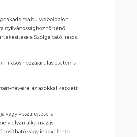
esignakademia.hu weboldalon
ra nyilvánossághoz történő
rtékesítése a Szolgáltató írásos
 írásos hozzájárulás esetén is
ain-neveire, az azokkal képzett
 vagy visszafejtése; a
rmely olyan alkalmazás
ódosítható vagy indexelhető.