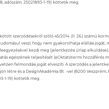
8, adószám: 25021893-1-19) köttetik meg.
kötött szerződésekről szóló 45/2014. (II. 26.) számú korm
omásul veszi, hogy nem gyakorolhatja elállási jogát, mer
eleegyezésével kezdi meg (jelentkezési űrlap elküldése),
atás egészének teljesítését (eOktatótermi hozzáférés me
ően felmondási jogát elveszíti. A szerződés a jelentkezé
jön létre és a DesignAkadémia Bt. -vel (8200 Veszprém, 
-1-19) köttetik meg.