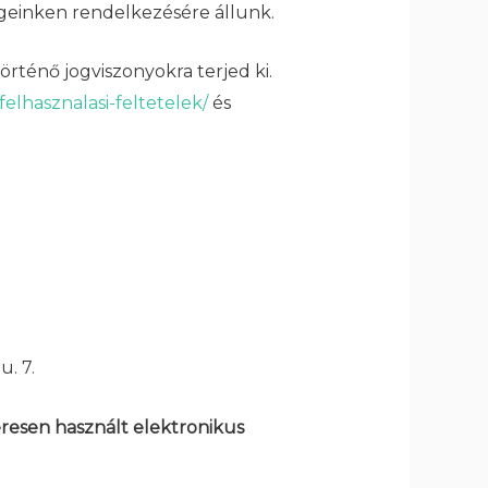
égeinken rendelkezésére állunk.
történő jogviszonyokra terjed ki.
elhasznalasi-feltetelek/
és
. 7.
eresen használt elektronikus