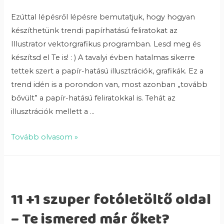
Ezúttal lépésről lépésre bemutatjuk, hogy hogyan
készíthetünk trendi papírhatású feliratokat az
Illustrator vektorgrafikus programban. Lesd meg és
készítsd el Te is! : ) A tavalyi évben hatalmas sikerre
tettek szert a papír-hatású illusztrációk, grafikák. Ez a
trend idén is a porondon van, most azonban „tovább
bővült” a papír-hatású feliratokkal is. Tehát az
illusztrációk mellett a …
Tovább olvasom »
11 +1 szuper fotóletöltő oldal
– Te ismered már őket?