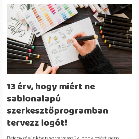
13 érv, hogy miért ne
sablonalapú
szerkesztőprogramban
tervezz logót!
Bejegyzésünkben sorra vesszük, hogy miért nem