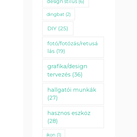
design stílus
(6)
dingbat
(2)
DIY
(25)
fotó/fotózás/retusá
lás
(19)
grafika/design
tervezés
(36)
hallgatói munkák
(27)
hasznos eszköz
(28)
ikon
(1)