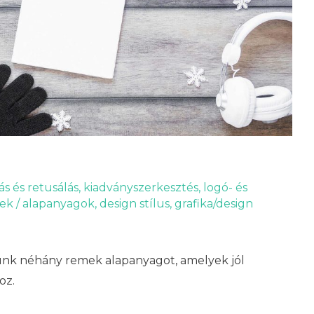
ás és retusálás
,
kiadványszerkesztés
,
logó- és
dek
/
alapanyagok
,
design stílus
,
grafika/design
nk néhány remek alapanyagot, amelyek jól
oz.