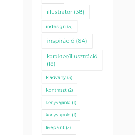
illustrator
(38)
indesign
(5)
inspiráció
(64)
karakter/illusztráció
(18)
kiadvány
(3)
kontraszt
(2)
konyvajanlo
(1)
könyvajánló
(1)
livepaint
(2)