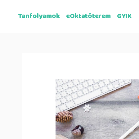
Tanfolyamok
eOktatóterem
GYIK