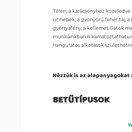
Télen, a karácsonyhoz közeledve
ünnepek, a gyönyörű fehér táj, a 
gyertyafény, a kellemes illatok m
munkáinkban is kamatoztathatunk
hangulatos alkotások születhetn
Nézzük is az alapanyagokat a
BETŰTÍPUSOK
W