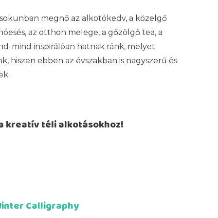
 sokunban megnő az alkotókedv, a közelgő
hóesés, az otthon melege, a gőzölgő tea, a
ind-mind inspirálóan hatnak ránk, melyet
, hiszen ebben az évszakban is nagyszerű és
ek.
 kreatív téli alkotásokhoz!
inter Calligraphy