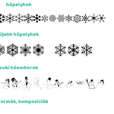
hópelyhek
újabb hópelyhek
cuki hóemberek
 formák, kompozíciók