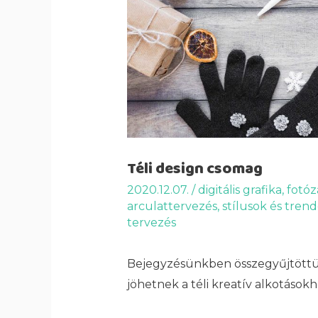
Téli design csomag
2020.12.07.
/
digitális grafika
,
fotóz
arculattervezés
,
stílusok és tren
tervezés
Bejegyzésünkben összegyűjtöttü
jöhetnek a téli kreatív alkotásokh