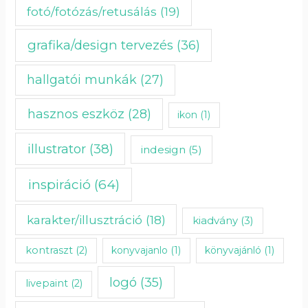
fotó/fotózás/retusálás
(19)
grafika/design tervezés
(36)
hallgatói munkák
(27)
hasznos eszköz
(28)
ikon
(1)
illustrator
(38)
indesign
(5)
inspiráció
(64)
karakter/illusztráció
(18)
kiadvány
(3)
kontraszt
(2)
konyvajanlo
(1)
könyvajánló
(1)
logó
(35)
livepaint
(2)