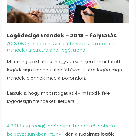
Logódesign trendek – 2018 – folytatás
2018.06.04.
/
logó- és arculattervezés
,
stílusok és
trendek
/
arculat/brand
,
logó
,
trend
Már megszokhattuk, hogy az év elején bemutatott
logódesign trendek után fél évvel újabb logódesign
trendek jelennek meg a porondon.
Lássuk is, hogy mit tartogat az év második fele
logódesign trendeket illetően! : )
A 2018-as (eddigi) logódesign trendekről ebben a
bejegyzésünkben írtunk.
Idén a
rugalmas logók