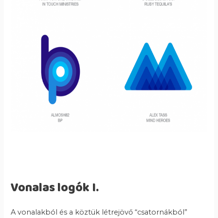
Vonalas logók I.
A vonalakból és a köztük létrejövő “csatornákból”