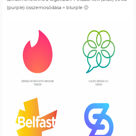
(purple) összemosódása = blurple 🙂