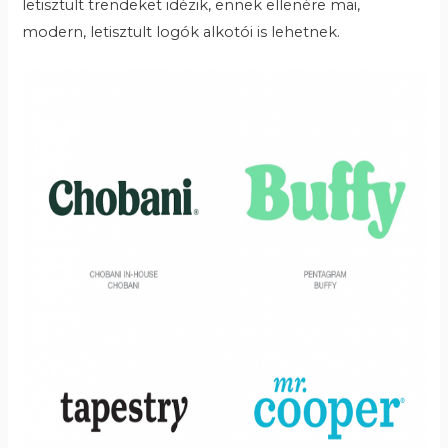
letisztult trendeket idézik, ennek ellenére mai,
modern, letisztult logók alkotói is lehetnek.