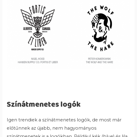
Színátmenetes logók
Igen trendiek a színátmenetes logók, de most már
előtűnnek az újabb, nem hagyományos
színátmenetek is a logókban. Például kék (blue) és lila