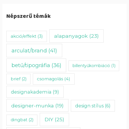
Népszerű témák
alapanyagok
(23)
akció/effekt
(3)
arculat/brand
(41)
betű/tipográfia
(36)
billentyűkombiáció
(1)
csomagolás
(4)
brief
(2)
designakademia
(9)
designer-munka
(19)
design stílus
(6)
DIY
(25)
dingbat
(2)