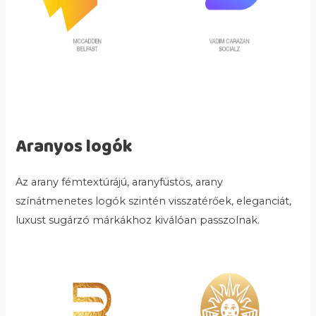
Aranyos logók
Az arany fémtextúrájú, aranyfüstös, arany
színátmenetes logók szintén visszatérőek, eleganciát,
luxust sugárzó márkákhoz kiválóan passzolnak.