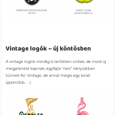
Vintage logók – új köntösben
A vintage logók mindig is terítéken voltak, de most új
megjelenést kapnak, egyfajta “neo” irányzatban
tűnnek fel. Vintage, de annál mégis egy kicsit
újszerűbb… : )