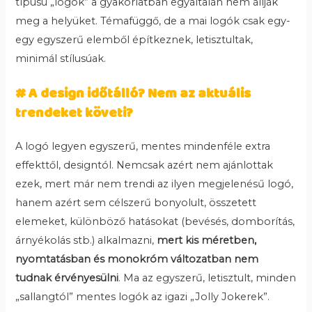
típusú „logók” a gyakorlatban egyáltalán nem állják
meg a helyüket. Témafüggő, de a mai logók csak egy-
egy egyszerű elemből építkeznek, letisztultak,
minimál stílusúak.
# A design időtálló? Nem az aktuális
trendeket követi?
A logó legyen egyszerű, mentes mindenféle extra
effekttől, designtól. Nemcsak azért nem ajánlottak
ezek, mert már nem trendi az ilyen megjelenésű logó,
hanem azért sem célszerű bonyolult, összetett
elemeket, különböző hatásokat (bevésés, domborítás,
árnyékolás stb.) alkalmazni,
mert kis méretben,
nyomtatásban és monokróm változatban nem
tudnak érvényesülni
. Ma az egyszerű, letisztult, minden
„sallangtól” mentes logók az igazi „Jolly Jokerek”.