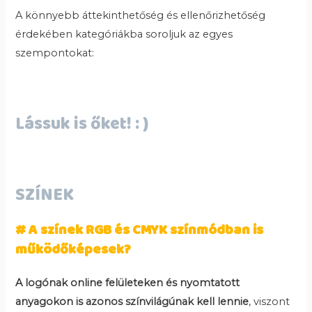
A könnyebb áttekinthetőség és ellenőrizhetőség
érdekében kategóriákba soroljuk az egyes
szempontokat:
Lássuk is őket! : )
SZÍNEK
# A színek RGB és CMYK színmódban is
működőképesek?
A logónak online felületeken és nyomtatott
anyagokon is azonos színvilágúnak kell lennie
, viszont