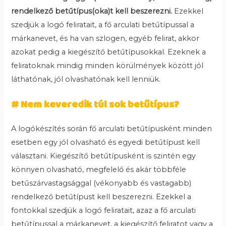
rendelkező betűtípus(oka)t kell beszerezni.
Ezekkel
szedjük a logó feliratait, a fő arculati betűtípussal a
márkanevet, és ha van szlogen, egyéb felirat, akkor
azokat pedig a kiegészítő betűtípusokkal. Ezeknek a
feliratoknak mindig minden körülmények között jól
láthatónak, jól olvashatónak kell lenniük.
# Nem keveredik túl sok betűtípus?
A logókészítés során fő arculati betűtípusként minden
esetben egy jól olvasható és egyedi betűtípust kell
választani. Kiegészítő betűtípusként is szintén egy
könnyen olvasható, megfelelő és akár többféle
betűszárvastagsággal (vékonyabb és vastagabb)
rendelkező betűtípust kell beszerezni. Ezekkel a
fontokkal szedjük a logó feliratait, azaz a fő arculati
betűtípussal a márkanevet, a kiegészítő feliratot vagy a