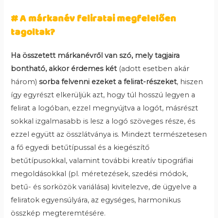
# A márkanév feliratai megfelelően
tagoltak?
Ha összetett márkanévről van szó, mely tagjaira
bontható, akkor érdemes két
(adott esetben akár
három)
sorba felvenni ezeket a felirat-részeket
, hiszen
így egyrészt elkerüljük azt, hogy túl hosszú legyen a
felirat a logóban, ezzel megnyújtva a logót, másrészt
sokkal izgalmasabb is lesz a logó szöveges része, és
ezzel együtt az összlátványa is. Mindezt természetesen
a fő egyedi betűtípussal és a kiegészítő
betűtípusokkal, valamint további kreatív tipográfiai
megoldásokkal (pl. méretezések, szedési módok,
betű- és sorközök variálása) kivitelezve, de ügyelve a
feliratok egyensúlyára, az egységes, harmonikus
összkép megteremtésére.