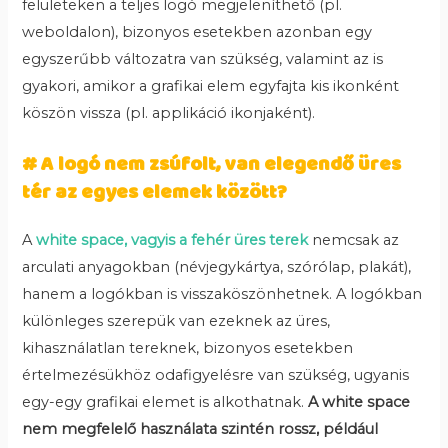
felületeken a teljes logó megjeleníthető (pl.
weboldalon), bizonyos esetekben azonban egy
egyszerűbb változatra van szükség, valamint az is
gyakori, amikor a grafikai elem egyfajta kis ikonként
köszön vissza (pl. applikáció ikonjaként).
# A logó nem zsúfolt, van elegendő üres
tér az egyes elemek között?
A
white space, vagyis a fehér üres terek
nemcsak az
arculati anyagokban (névjegykártya, szórólap, plakát),
hanem a logókban is visszaköszönhetnek. A logókban
különleges szerepük van ezeknek az üres,
kihasználatlan tereknek, bizonyos esetekben
értelmezésükhöz odafigyelésre van szükség, ugyanis
egy-egy grafikai elemet is alkothatnak.
A white space
nem megfelelő használata szintén rossz, például