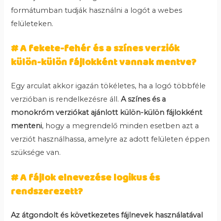
formátumban tudják használni a logót a webes
felületeken.
# A fekete-fehér és a színes verziók
külön-külön fájlokként vannak mentve?
Egy arculat akkor igazán tökéletes, ha a logó többféle
verzióban is rendelkezésre áll.
A színes és a
monokróm verziókat ajánlott külön-külön fájlokként
menteni
, hogy a megrendelő minden esetben azt a
verziót használhassa, amelyre az adott felületen éppen
szüksége van.
# A fájlok elnevezése logikus és
rendszerezett?
Az átgondolt és következetes fájlnevek használatával