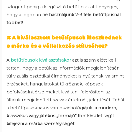
szlogent pedig a kiegészítő betűtípussal. Lényeges,
hogy a logóban
ne használjunk 2-3 féle betűtípusnál
többet
!
# A kiválasztott betűtípusok illeszkednek
a márka és a vállalkozás stílusához?
A
betűtípusok kiválasztásakor
azt is szem előtt kell
tartani, hogy a betűk az információk megjelenítésén
túl vizuális-esztétikai élményeket is nyújtanak, valamint
érzéseket, hangulatokat tükröznek, képesek
befolyásolni, érzelmeket kiváltani, felerősíteni az
általuk megjelenített szavak értelmét, jelentését. Tehát
a betűtípusoknak is van pszichológiájuk,
a modern,
klasszikus vagy játékos „formájú” fontkészlet segít
kifejezni a márka személyiségét
.