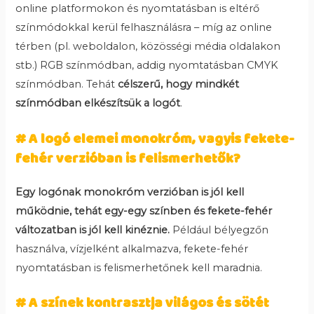
online platformokon és nyomtatásban is eltérő
színmódokkal kerül felhasználásra – míg az online
térben (pl. weboldalon, közösségi média oldalakon
stb.) RGB színmódban, addig nyomtatásban CMYK
színmódban. Tehát
célszerű, hogy mindkét
színmódban elkészítsük a logót
.
# A logó elemei monokróm, vagyis fekete-
fehér verzióban is felismerhetők?
Egy logónak monokróm verzióban is jól kell
működnie, tehát egy-egy színben és fekete-fehér
változatban is jól kell kinéznie.
Például bélyegzőn
használva, vízjelként alkalmazva, fekete-fehér
nyomtatásban is felismerhetőnek kell maradnia.
# A színek kontrasztja világos és sötét