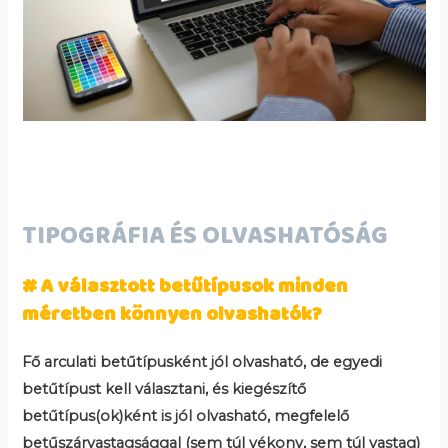
TIPOGRÁFIA ÉS OLVASHATÓSÁG
# A választott betűtípusok minden
méretben könnyen olvashatók?
Fő arculati betűtípusként jól olvasható, de egyedi
betűtípust kell választani, és kiegészítő
betűtípus(ok)ként is jól olvasható, megfelelő
betűszárvastagsággal (sem túl vékony, sem túl vastag)