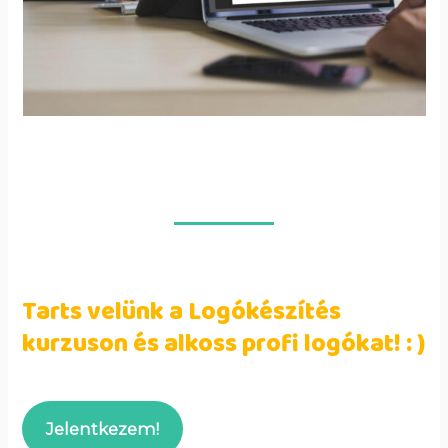
Tarts velünk a Logókészítés
kurzuson és alkoss profi logókat! : )
Jelentkezem!