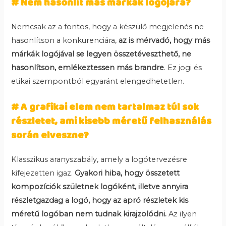
# Nem hasonlít más márkák logójára?
Nemcsak az a fontos, hogy a készülő megjelenés ne
hasonlítson a konkurenciára,
az is mérvadó, hogy más
márkák logójával se legyen összetéveszthető, ne
hasonlítson, emlékeztessen más brandre
. Ez jogi és
etikai szempontból egyaránt elengedhetetlen.
# A grafikai elem nem tartalmaz túl sok
részletet, ami kisebb méretű felhasználás
során elveszne?
Klasszikus aranyszabály, amely a logótervezésre
kifejezetten igaz.
Gyakori hiba, hogy összetett
kompozíciók születnek logóként, illetve annyira
részletgazdag a logó, hogy az apró részletek kis
méretű logóban nem tudnak kirajzolódni.
Az ilyen