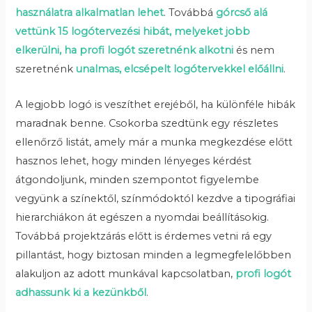
használatra alkalmatlan lehet
. Továbbá
górcső alá
vettünk 15 logótervezési hibát, melyeket jobb
elkerülni, ha profi logót szeretnénk alkotni
és nem
szeretnénk
unalmas, elcsépelt logótervekkel előállni
.
A legjobb logó is veszíthet erejéből, ha különféle hibák
maradnak benne. Csokorba szedtünk egy részletes
ellenőrző listát, amely már a munka megkezdése előtt
hasznos lehet, hogy minden lényeges kérdést
átgondoljunk, minden szempontot figyelembe
vegyünk a színektől, színmódoktól kezdve a tipográfiai
hierarchiákon át egészen a nyomdai beállításokig.
Továbbá projektzárás előtt is érdemes vetni rá egy
pillantást, hogy biztosan minden a legmegfelelőbben
alakuljon az adott munkával kapcsolatban,
profi logót
adhassunk ki a kezünkből
.