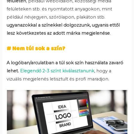
felületén
, például weboldalon, közösségi média
felületeken stb. és nyomtatott anyagokon, mint
például névjegyen, szórólapon, plakáton stb.
ugyanazokkal a színekkel dolgozzunk, ugyanis ettől
lesz következetes az adott márka
megjelenése
.
# Nem túl sok a szín?
A logóban/arculatban a túl sok szín használata zavaró
lehet.
Elegendő 2-3 színt kiválasztanunk
, hogy a
vizuális megjelenés letisztult és profi maradjon.