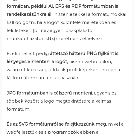
formában, például AI, EPS és PDF formátumban is
rendelkezésünkre áll
, hiszen ezekkel a formátumokkal
kall dolgozni, ha a logót különféle méretekben és
felületeken (pl. névjegyen, óriásplakáton,
munkaruházaton stb.) szeretnénk elhelyezni.
Ezek mellett pedig
áttetsző hátterű PNG fájlként is
lényeges elmenteni a logót
, hiszen weboldalon,
valamint közösségi oldalak profilképeként ebben a
fájlformátumban tudjuk használni.
JPG formátumban is célszerű menteni
, ugyanis ez
többek között a logó megtekintésére alkalmas
formátum.
És
az SVG formátumról se felejtkezzünk meg
, mivel a
webfejlesztők és a programozók ebben a