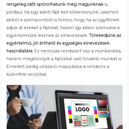
rengeteg időt spórolhatunk meg magunknak
is,
például, ha egy adott fájlt kell előkeresnünk, valamint
abból a szempontból is fontos, hogy ha az ügyfélnek
adjuk át ezeket a fájlokat, hiszen így akkor számukra is
egyértelműek lesznek az elnevezések.
Törekedjünk az
egyértelmű, jól érthető és egységes elnevezések
használatára.
Ez nemcsak rendszert visz a munkánkba,
hanem megkönnyíti a fájlokkal való további munkát is.
Emellett pedig célszerű mappákba is rendezni a
különféle verziókat.