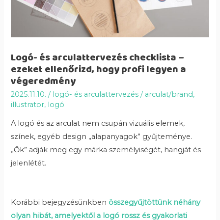
Logó- és arculattervezés checklista –
ezeket ellenőrizd, hogy profi legyen a
végeredmény
2025.11.10.
/
logó- és arculattervezés
/
arculat/brand
,
illustrator
,
logó
A logó és az arculat nem csupán vizuális elemek,
színek, egyéb design „alapanyagok” gyűjteménye.
„Ők” adják meg egy márka személyiségét, hangját és
jelenlétét.
Korábbi bejegyzésünkben
összegyűjtöttünk néhány
olyan hibát, amelyektől a logó rossz és gyakorlati