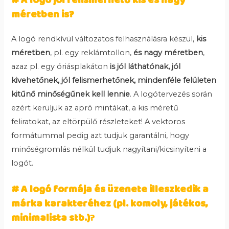
# A logó jól felismerhető kis és nagy
méretben is?
A logó rendkívül változatos felhasználásra készül,
kis
méretben
, pl. egy reklámtollon,
és nagy méretben
,
azaz pl. egy óriásplakáton
is jól láthatónak, jól
kivehetőnek, jól felismerhetőnek, mindenféle felületen
kitűnő minőségűnek kell lennie
. A logótervezés során
ezért kerüljük az apró mintákat, a kis méretű
feliratokat, az eltörpülő részleteket! A vektoros
formátummal pedig azt tudjuk garantálni, hogy
minőségromlás nélkül tudjuk nagyítani/kicsinyíteni a
logót.
# A logó formája és üzenete illeszkedik a
márka karakteréhez (pl. komoly, játékos,
minimalista stb.)
?