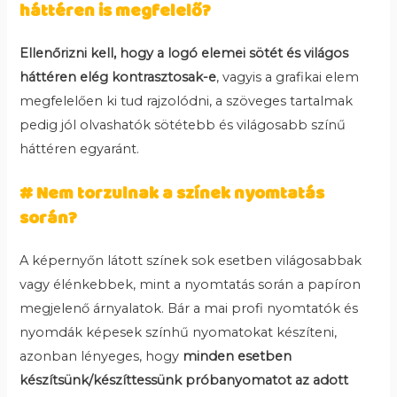
háttéren is megfelelő?
Ellenőrizni kell, hogy a logó elemei sötét és világos
háttéren elég kontrasztosak-e
, vagyis a grafikai elem
megfelelően ki tud rajzolódni, a szöveges tartalmak
pedig jól olvashatók sötétebb és világosabb színű
háttéren egyaránt.
# Nem torzulnak a színek nyomtatás
során?
A képernyőn látott színek sok esetben világosabbak
vagy élénkebbek, mint a nyomtatás során a papíron
megjelenő árnyalatok. Bár a mai profi nyomtatók és
nyomdák képesek színhű nyomatokat készíteni,
azonban lényeges, hogy
minden esetben
készítsünk/készíttessünk próbanyomatot az adott