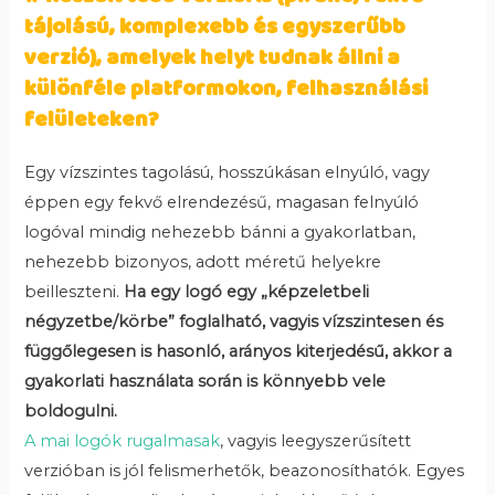
tájolású, komplexebb és egyszerűbb
verzió), amelyek helyt tudnak állni a
különféle platformokon, felhasználási
felületeken?
Egy vízszintes tagolású, hosszúkásan elnyúló, vagy
éppen egy fekvő elrendezésű, magasan felnyúló
logóval mindig nehezebb bánni a gyakorlatban,
nehezebb bizonyos, adott méretű helyekre
beilleszteni.
Ha egy logó egy „képzeletbeli
négyzetbe/körbe” foglalható, vagyis vízszintesen és
függőlegesen is hasonló, arányos kiterjedésű, akkor a
gyakorlati használata során is könnyebb vele
boldogulni.
A mai logók rugalmasak
, vagyis leegyszerűsített
verzióban is jól felismerhetők, beazonosíthatók. Egyes