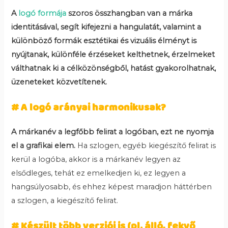
A
logó formája
szoros összhangban van a márka
identitásával, segít kifejezni a hangulatát, valamint a
különböző formák esztétikai és vizuális élményt is
nyújtanak, különféle érzéseket kelthetnek, érzelmeket
válthatnak ki a célközönségből, hatást gyakorolhatnak,
üzeneteket közvetítenek.
# A logó arányai harmonikusak?
A márkanév a legfőbb felirat a logóban, ezt ne nyomja
el a grafikai elem.
Ha szlogen, egyéb kiegészítő felirat is
kerül a logóba, akkor is a márkanév legyen az
elsődleges, tehát ez emelkedjen ki, ez legyen a
hangsúlyosabb, és ehhez képest maradjon háttérben
a szlogen, a kiegészítő felirat.
# Készült több verziói is (pl. álló, fekvő