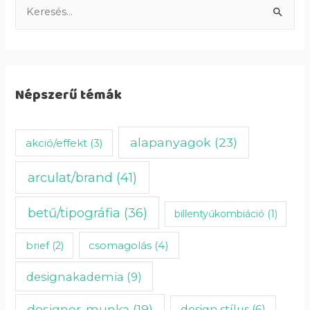
Népszerű témák
alapanyagok
(23)
akció/effekt
(3)
arculat/brand
(41)
betű/tipográfia
(36)
billentyűkombiáció
(1)
csomagolás
(4)
brief
(2)
designakademia
(9)
designer-munka
(19)
design stílus
(6)