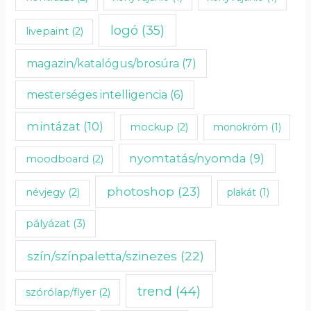
logó
(35)
livepaint
(2)
magazin/katalógus/brosúra
(7)
mesterséges intelligencia
(6)
mintázat
(10)
mockup
(2)
monokróm
(1)
nyomtatás/nyomda
(9)
moodboard
(2)
photoshop
(23)
névjegy
(2)
plakát
(1)
pályázat
(3)
szín/színpaletta/szinezes
(22)
trend
(44)
szórólap/flyer
(2)