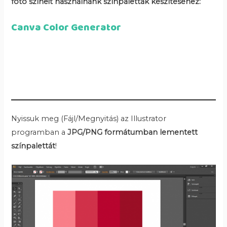
fotó színeit használnánk színpaletták készítéséhez:
Canva Color Generator
Nyissuk meg (Fájl/Megnyitás) az Illustrator
programban a
JPG/PNG formátumban lementett
színpalettát
!