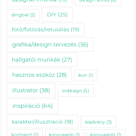
DIY
(25)
dingbat
(2)
fotó/fotózás/retusálás
(19)
grafika/design tervezés
(36)
hallgatói munkák
(27)
hasznos eszköz
(28)
ikon
(1)
illustrator
(38)
indesign
(5)
inspiráció
(64)
karakter/illusztráció
(18)
kiadvány
(3)
kontraszt
(2)
konyvajanlo
(1)
könyvajánló
(1)