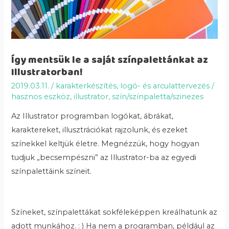
Így mentsük le a saját színpalettánkat az
Illustratorban!
2019.03.11.
/
karakterkészítés
,
logó- és arculattervezés
/
hasznos eszköz
,
illustrator
,
szín/színpaletta/szinezes
Az Illustrator programban logókat, ábrákat,
karaktereket, illusztrációkat rajzolunk, és ezeket
színekkel keltjük életre. Megnézzük, hogy hogyan
tudjuk „becsempészni” az Illustrator-ba az egyedi
színpalettáink színeit.
Színeket, színpalettákat sokféleképpen kreálhatunk az
adott munkához. : ) Ha nem a programban, például az