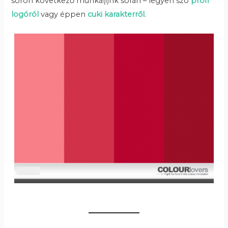
soron következő munká(i)nk során – legyen szó
profi
logóról
vagy éppen
cuki karakterről
.