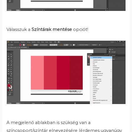
Válasszuk a
Színtárak mentése
opciót!
A megjelenő ablakban is szükség van a
színcsoport/színtár elnevezésére (érdemes ugyanúgy