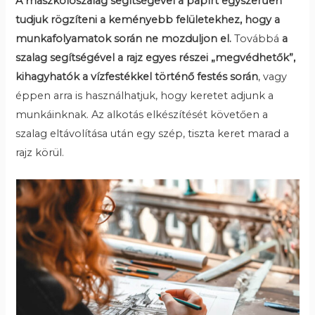
A maszkolószalag segítségével a papírt egyszerűen
tudjuk rögzíteni a keményebb felületekhez, hogy a
munkafolyamatok során ne mozduljon el.
Továbbá
a
szalag segítségével a rajz egyes részei „megvédhetők”,
kihagyhatók a vízfestékkel történő festés során
, vagy
éppen arra is használhatjuk, hogy keretet adjunk a
munkáinknak. Az alkotás elkészítését követően a
szalag eltávolítása után egy szép, tiszta keret marad a
rajz körül.