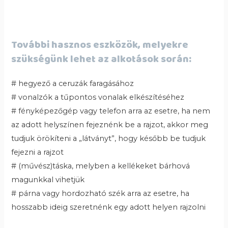
További hasznos eszközök, melyekre
szükségünk lehet az alkotások során:
# hegyező a ceruzák faragásához
# vonalzók a tűpontos vonalak elkészítéséhez
# fényképezőgép vagy telefon arra az esetre, ha nem
az adott helyszínen fejeznénk be a rajzot, akkor meg
tudjuk örökíteni a „látványt”, hogy később be tudjuk
fejezni a rajzot
# (művész)táska, melyben a kellékeket bárhová
magunkkal vihetjük
# párna vagy hordozható szék arra az esetre, ha
hosszabb ideig szeretnénk egy adott helyen rajzolni