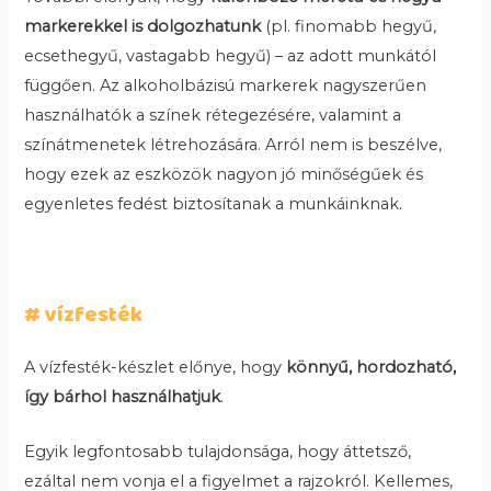
markerekkel is dolgozhatunk
(pl. finomabb hegyű,
ecsethegyű, vastagabb hegyű) – az adott munkától
függően. Az alkoholbázisú markerek nagyszerűen
használhatók a színek rétegezésére, valamint a
színátmenetek létrehozására. Arról nem is beszélve,
hogy ezek az eszközök nagyon jó minőségűek és
egyenletes fedést biztosítanak a munkáinknak.
# vízfesték
A vízfesték-készlet előnye, hogy
könnyű, hordozható,
így bárhol használhatjuk
.
Egyik legfontosabb tulajdonsága, hogy áttetsző,
ezáltal nem vonja el a figyelmet a rajzokról. Kellemes,