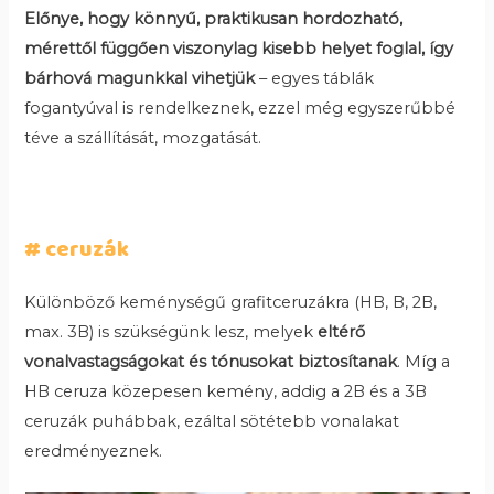
Előnye, hogy könnyű, praktikusan hordozható,
mérettől függően viszonylag kisebb helyet foglal, így
bárhová magunkkal vihetjük
– egyes táblák
fogantyúval is rendelkeznek, ezzel még egyszerűbbé
téve a szállítását, mozgatását.
# ceruzák
Különböző keménységű grafitceruzákra (HB, B, 2B,
max. 3B) is szükségünk lesz, melyek
eltérő
vonalvastagságokat és tónusokat biztosítanak
. Míg a
HB ceruza közepesen kemény, addig a 2B és a 3B
ceruzák puhábbak, ezáltal sötétebb vonalakat
eredményeznek.