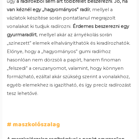
úgy
a radírokból sem árt többfélét beszerezni
.
Jó, ha
van kéznél egy „hagyományos” radír
, mellyel a
vázlatok készítése során pontatlanul megrajzolt
vonalakat ki tudjuk radírozni.
Érdemes beszerezni egy
gyurmaradírt
, mellyel akár az árnyékolás során
„színezett” elemek elhalványíthatók és kiradírozhatók.
Előnye, hogy a „hagyományos” gumi radírhoz
hasonlóan nem dörzsöli a papírt, hanem finoman
„felszedi” a ceruzanyomot, valamint, hogy könnyen
formázható, ezáltal akár szükség szerint a vonalakhoz,
egyéb elemekhez is igazítható, és így precíz radírozást
tesz lehetővé.
# maszkolószalag