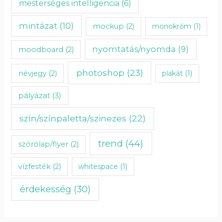
mesterséges intelligencia
(6)
mintázat
(10)
mockup
(2)
monokróm
(1)
nyomtatás/nyomda
(9)
moodboard
(2)
photoshop
(23)
névjegy
(2)
plakát
(1)
pályázat
(3)
szín/színpaletta/szinezes
(22)
trend
(44)
szórólap/flyer
(2)
vízfesték
(2)
whitespace
(1)
érdekesség
(30)