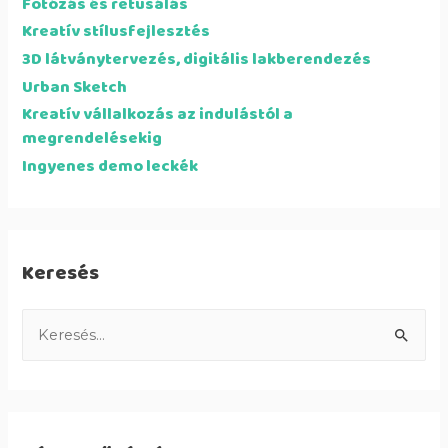
Fotózás és retusálás
Kreatív stílusfejlesztés
3D látványtervezés, digitális lakberendezés
Urban Sketch
Kreatív vállalkozás az indulástól a
megrendelésekig
Ingyenes demo leckék
Keresés