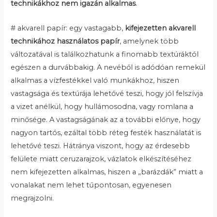
technikákhoz nem igazán alkalmas
.
# akvarell papír: egy vastagabb,
kifejezetten akvarell
technikához használatos papír
, amelynek több
változatával is találkozhatunk a finomabb textúráktól
egészen a durvábbakig. A nevéből is adódóan remekül
alkalmas a vízfestékkel való munkákhoz, hiszen
vastagsága és textúrája lehetővé teszi, hogy jól felszívja
a vizet anélkül, hogy hullámosodna, vagy romlana a
minősége. A vastagságának az a további előnye, hogy
nagyon tartós, ezáltal több réteg festék használatát is
lehetővé teszi. Hátránya viszont, hogy az érdesebb
felülete miatt ceruzarajzok, vázlatok elkészítéséhez
nem kifejezetten alkalmas, hiszen a „barázdák” miatt a
vonalakat nem lehet tűpontosan, egyenesen
megrajzolni.