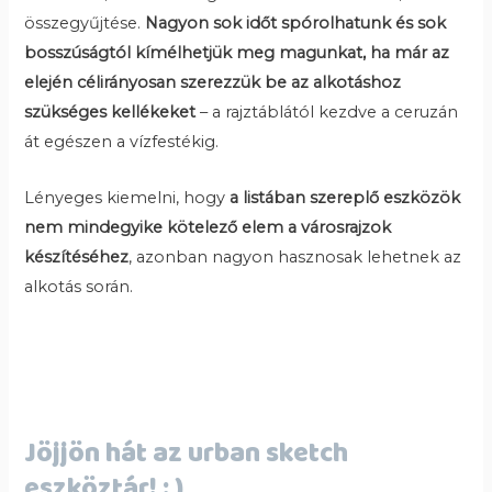
összegyűjtése.
Nagyon sok időt spórolhatunk és sok
bosszúságtól kímélhetjük meg magunkat, ha már az
elején célirányosan szerezzük be az alkotáshoz
szükséges kellékeket
– a rajztáblától kezdve a ceruzán
át egészen a vízfestékig.
Lényeges kiemelni, hogy
a listában szereplő eszközök
nem mindegyike kötelező elem a városrajzok
készítéséhez
, azonban nagyon hasznosak lehetnek az
alkotás során.
Jöjjön hát az urban sketch
eszköztár! : )