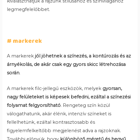
kiválaszthatjuk a rajzunk stílusához és színvilágához
legmegfelelőbbet.
# markerek
A markerek
jól jöhetnek a színezés, a kontúrozás és az
árnyékolás, de akár csak egy gyors skicc létrehozása
során
.
A markerek filc-jellegű eszközök, melyek
gyorsan,
nagy felületeket is képesek befedni, ezáltal a színezési
folyamat felgyorsítható
. Rengeteg szín közül
válogathatunk, akár élénk, intenzív színeket is
fellelhetünk, ezáltal kontrasztosabb és
figyelemfelkeltőbb megjelenést adva a rajzoknak.
További előnyük, hogy
különböző méretű és hegyű