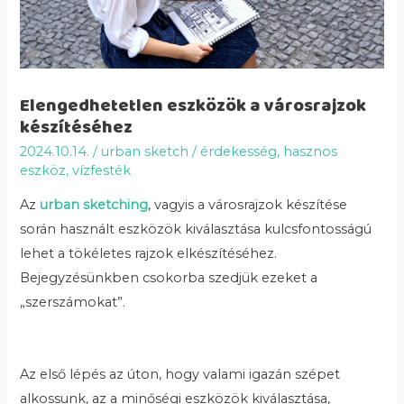
Elengedhetetlen eszközök a városrajzok
készítéséhez
2024.10.14.
/
urban sketch
/
érdekesség
,
hasznos
eszköz
,
vízfesték
Az
urban sketching
, vagyis a városrajzok készítése
során használt eszközök kiválasztása kulcsfontosságú
lehet a tökéletes rajzok elkészítéséhez.
Bejegyzésünkben csokorba szedjük ezeket a
„szerszámokat”.
Az első lépés az úton, hogy valami igazán szépet
alkossunk, az a minőségi eszközök kiválasztása,