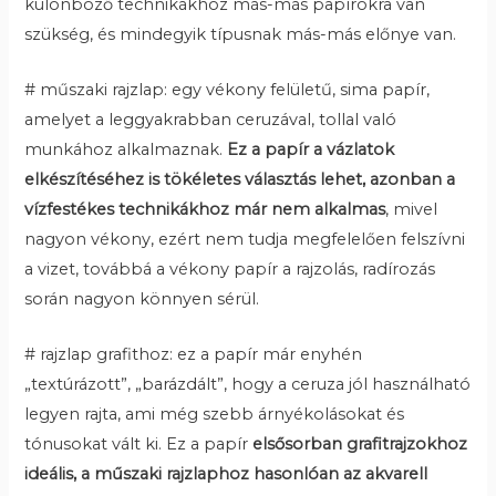
különböző technikákhoz más-más papírokra van
szükség, és mindegyik típusnak más-más előnye van.
# műszaki rajzlap: egy vékony felületű, sima papír,
amelyet a leggyakrabban ceruzával, tollal való
munkához alkalmaznak.
Ez a papír a vázlatok
elkészítéséhez is tökéletes választás lehet, azonban a
vízfestékes technikákhoz már nem alkalmas
, mivel
nagyon vékony, ezért nem tudja megfelelően felszívni
a vizet, továbbá a vékony papír a rajzolás, radírozás
során nagyon könnyen sérül.
# rajzlap grafithoz: ez a papír már enyhén
„textúrázott”, „barázdált”, hogy a ceruza jól használható
legyen rajta, ami még szebb árnyékolásokat és
tónusokat vált ki. Ez a papír
elsősorban grafitrajzokhoz
ideális, a műszaki rajzlaphoz hasonlóan az akvarell