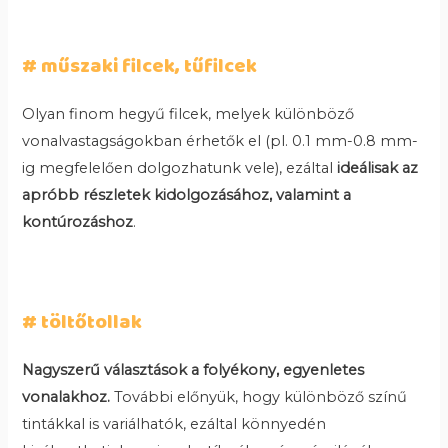
# műszaki filcek, tűfilcek
Olyan finom hegyű filcek, melyek különböző
vonalvastagságokban érhetők el (pl. 0.1 mm-0.8 mm-
ig megfelelően dolgozhatunk vele), ezáltal
ideálisak az
apróbb részletek kidolgozásához, valamint a
kontúrozáshoz
.
# töltőtollak
Nagyszerű választások a folyékony, egyenletes
vonalakhoz.
További előnyük, hogy különböző színű
tintákkal is variálhatók, ezáltal könnyedén