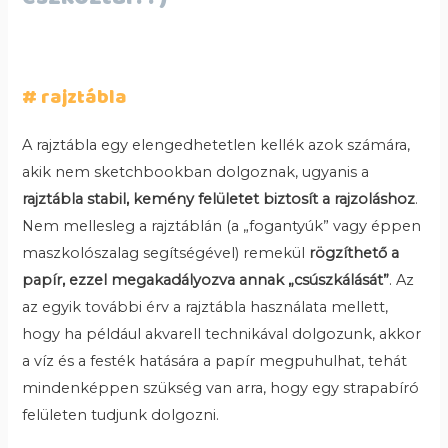
# rajztábla
A rajztábla egy elengedhetetlen kellék azok számára,
akik nem sketchbookban dolgoznak, ugyanis a
rajztábla stabil, kemény felületet biztosít a rajzoláshoz
.
Nem mellesleg a rajztáblán (a „fogantyúk” vagy éppen
maszkolószalag segítségével) remekül
rögzíthető a
papír, ezzel megakadályozva annak „csúszkálását”
. Az
az egyik további érv a rajztábla használata mellett,
hogy ha például akvarell technikával dolgozunk, akkor
a víz és a festék hatására a papír megpuhulhat, tehát
mindenképpen szükség van arra, hogy egy strapabíró
felületen tudjunk dolgozni.