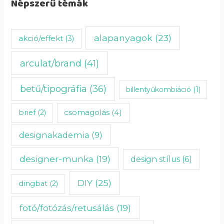
Népszerű témák
alapanyagok
(23)
akció/effekt
(3)
arculat/brand
(41)
betű/tipográfia
(36)
billentyűkombiáció
(1)
csomagolás
(4)
brief
(2)
designakademia
(9)
designer-munka
(19)
design stílus
(6)
DIY
(25)
dingbat
(2)
fotó/fotózás/retusálás
(19)