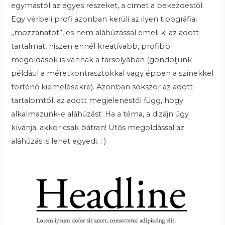
egymástól az egyes részeket, a címet a bekezdéstől.
Egy vérbeli profi azonban kerüli az ilyen tipográfiai
„mozzanatot”, és nem aláhúzással emeli ki az adott
tartalmat, hiszen ennél kreatívabb, profibb
megoldások is vannak a tarsolyában (gondoljunk
például a méretkontrasztokkal vagy éppen a színekkel
történő kiemelésekre). Azonban sokszor az adott
tartalomtól, az adott megjelenéstől függ, hogy
alkalmazunk-e aláhúzást. Ha a téma, a dizájn úgy
kívánja, akkor csak bátran! Ütős megoldással az
aláhúzás is lehet egyedi. : )