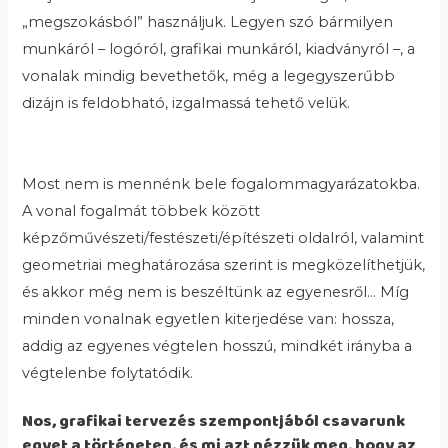
„megszokásból” használjuk. Legyen szó bármilyen
munkáról – logóról, grafikai munkáról, kiadványról –, a
vonalak mindig bevethetők, még a legegyszerűbb
dizájn is feldobható, izgalmassá tehető velük.
Most nem is mennénk bele fogalommagyarázatokba.
A vonal fogalmát többek között
képzőművészeti/festészeti/építészeti oldalról, valamint
geometriai meghatározása szerint is megközelíthetjük,
és akkor még nem is beszéltünk az egyenesről… Míg
minden vonalnak egyetlen kiterjedése van: hossza,
addig az egyenes végtelen hosszú, mindkét irányba a
végtelenbe folytatódik.
Nos, grafikai tervezés szempontjából csavarunk
egyet a történeten, és mi azt nézzük meg, hogy az