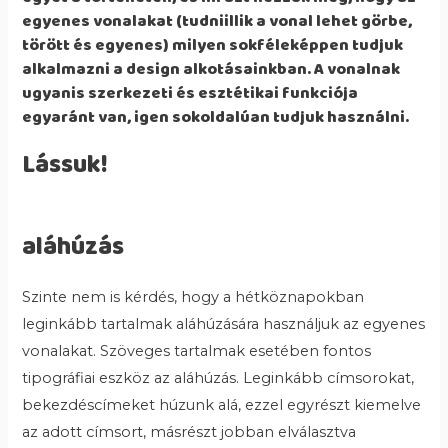
egyenes vonalakat (tudniillik a vonal lehet görbe,
törött és egyenes) milyen sokféleképpen tudjuk
alkalmazni a design alkotásainkban. A vonalnak
ugyanis szerkezeti és esztétikai funkciója
egyaránt van, igen sokoldalúan tudjuk használni.
Lássuk!
aláhúzás
Szinte nem is kérdés, hogy a hétköznapokban
leginkább tartalmak aláhúzására használjuk az egyenes
vonalakat. Szöveges tartalmak esetében fontos
tipográfiai eszköz az aláhúzás. Leginkább címsorokat,
bekezdéscímeket húzunk alá, ezzel egyrészt kiemelve
az adott címsort, másrészt jobban elválasztva