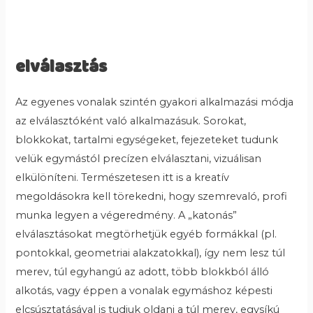
elválasztás
Az egyenes vonalak szintén gyakori alkalmazási módja
az elválasztóként való alkalmazásuk. Sorokat,
blokkokat, tartalmi egységeket, fejezeteket tudunk
velük egymástól precízen elválasztani, vizuálisan
elkülöníteni. Természetesen itt is a kreatív
megoldásokra kell törekedni, hogy szemrevaló, profi
munka legyen a végeredmény. A „katonás”
elválasztásokat megtörhetjük egyéb formákkal (pl.
pontokkal, geometriai alakzatokkal), így nem lesz túl
merev, túl egyhangú az adott, több blokkból álló
alkotás, vagy éppen a vonalak egymáshoz képesti
elcsúsztatásával is tudjuk oldani a túl merev, egysíkú