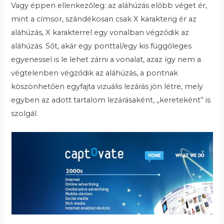
Vagy éppen ellenkezőleg: az aláhúzás előbb véget ér,
mint a címsor, szándékosan csak X karakterig ér az
aláhúzás, X karakterrel egy vonalban végződik az
aláhúzás. Sőt, akár egy ponttal/egy kis függőleges
egyenessel is le lehet zárni a vonalat, azaz így nem a
végtelenben végződik az aláhúzás, a pontnak
köszönhetően egyfajta vizuális lezárás jön létre, mely
egyben az adott tartalom lezárásaként, „kereteként” is
szolgál.