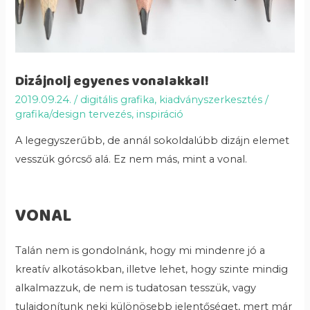
Dizájnolj egyenes vonalakkal!
2019.09.24.
/
digitális grafika
,
kiadványszerkesztés
/
grafika/design tervezés
,
inspiráció
A legegyszerűbb, de annál sokoldalúbb dizájn elemet
vesszük górcső alá. Ez nem más, mint a vonal.
VONAL
Talán nem is gondolnánk, hogy mi mindenre jó a
kreatív alkotásokban, illetve lehet, hogy szinte mindig
alkalmazzuk, de nem is tudatosan tesszük, vagy
tulajdonítunk neki különösebb jelentőséget, mert már