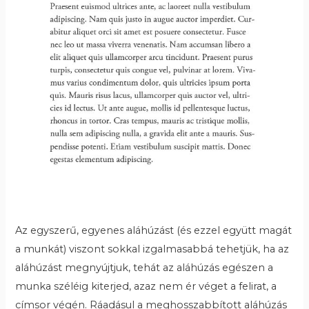
Az egyszerű, egyenes aláhúzást (és ezzel együtt magát
a munkát) viszont sokkal izgalmasabbá tehetjük, ha az
aláhúzást megnyújtjuk, tehát az aláhúzás egészen a
munka széléig kiterjed, azaz nem ér véget a felirat, a
címsor végén. Ráadásul a meghosszabbított aláhúzás