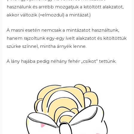
használunk és arrébb mozgatjuk a kitöltött alakzatot,
akkor változik (=elmozdul) a mintázat.)
A masni esetén nemcsak a mintázatot használtunk,
hanem rajzoltunk egy-egy ívelt alakzatot és kitöltöttük
szürke színnel, mintha árnyék lenne.
A lány hajába pedig néhány fehér „csíkot” tettünk.