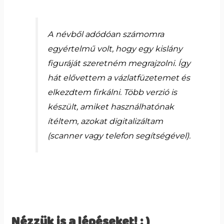
A névből adódóan számomra
egyértelmű volt, hogy egy kislány
figuráját szeretném megrajzolni. Így
hát elővettem a vázlatfüzetemet és
elkezdtem firkálni. Több verzió is
készült, amiket használhatónak
ítéltem, azokat digitalizáltam
(scanner vagy telefon segítségével).
Nézzük is a lépéseket! : )