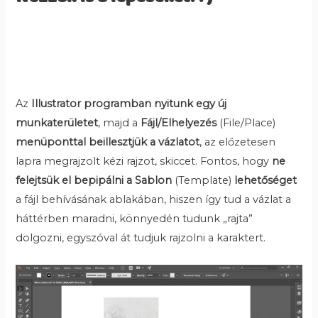
Az
Illustrator programban nyitunk egy új
munkaterületet
, majd a
Fájl/Elhelyezés
(File/Place)
menüponttal
beillesztjük a vázlatot
, az előzetesen
lapra megrajzolt kézi rajzot, skiccet. Fontos, hogy
ne
felejtsük el bepipálni a Sablon
(Template)
lehetőséget
a fájl behívásának ablakában, hiszen így tud a vázlat a
háttérben maradni, könnyedén tudunk „rajta”
dolgozni, egyszóval át tudjuk rajzolni a karaktert.