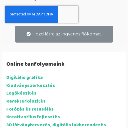
Hozd létre az ingyenes fiókomat.
Online tanfolyamaink
Digitális grafika
Kiadványszerkesztés
Logókészítés
Karakterkészítés
Fotózás és retusálás
Kreatív stílusfejlesztés
3D látványtervezés, digitális lakberendezés