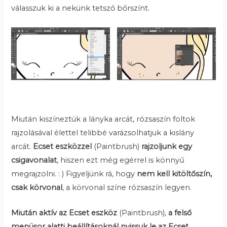
válasszuk ki a nekünk tetsző bőrszínt.
Miután kiszíneztük a lányka arcát, rózsaszín foltok
rajzolásával élettel telibbé varázsolhatjuk a kislány
arcát.
Ecset eszközzel
(Paintbrush)
rajzoljunk egy
csigavonalat
, hiszen ezt még egérrel is könnyű
megrajzolni. : ) Figyeljünk rá, hogy
nem kell kitöltőszín,
csak körvonal
, a körvonal színe rózsaszín legyen.
Miután aktív az Ecset eszköz
(Paintbrush),
a felső
menüsor alatti beállításoknál nyissuk le az Ecset