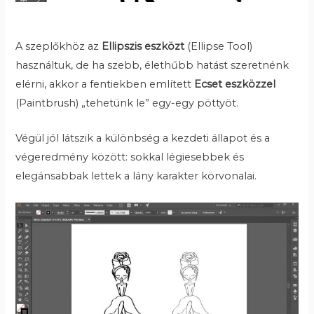
A szeplőkhöz az
Ellipszis eszközt
(Ellipse Tool)
használtuk, de ha szebb, élethűbb hatást szeretnénk
elérni, akkor a fentiekben említett
Ecset eszközzel
(Paintbrush) „tehetünk le” egy-egy pöttyöt.
Végül jól látszik a különbség a kezdeti állapot és a
végeredmény között: sokkal légiesebbek és
elegánsabbak lettek a lány karakter körvonalai.