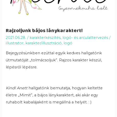
Rajzoljunk bájos lánykaraktert!
2021.06.28.
/
karakterkészítés
,
logó- és arculattervezés
/
illustrator
,
karakter/illusztráció
,
logó
Bejegyzésünkben ezúttal egyik kedves hallgatónk
útmutatóját „tolmácsoljuk”. Rajzos karakter készül,
lépésről lépésre.
Kindl Anett
hallgatónk bemutatja, hogyan keltette
életre „Mimit”, a bájos lánykaraktert, aki akár egy
ruhabolt kabalájaként is megállná a helyét. : )