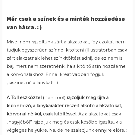
Már csak a színek és a minták hozzáadása
van hátra. : )
Mivel nem rajzoltunk zárt alakzatokat, így azokat nem
tudjuk egyszerűen színnel kitölteni (Illustratorban csak
zárt alakzatnak lehet színkitöltést adni), de ez nem is
baj, mert nem szeretnénk, ha a kitöltő szín hozzáérne
a körvonalakhoz. Ennél kreatívabban fogjuk
„kiszínezni” a lánykát! : )
A
Toll eszközzel
(Pen Tool)
rajzoljuk meg újra a
különböző, a lánykarakter részeit alkotó alakzatokat,
körvonal nélkül, csak kitöltéssel
. Az alakzatokat csak
„nagyjából” rajzoljuk meg és csak később igazítsuk a
végleges helyükre. Na, de ne szaladjunk ennyire előre. :