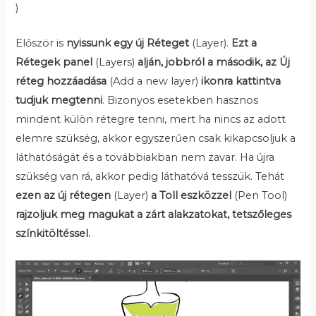
)
Először is
nyissunk egy új Réteget
(Layer).
Ezt a
Rétegek panel
(Layers)
alján, jobbról a második, az Új
réteg hozzáadása
(Add a new layer)
ikonra kattintva
tudjuk megtenni
. Bizonyos esetekben hasznos
mindent külön rétegre tenni, mert ha nincs az adott
elemre szükség, akkor egyszerűen csak kikapcsoljuk a
láthatóságát és a továbbiakban nem zavar. Ha újra
szükség van rá, akkor pedig láthatóvá tesszük. Tehát
ezen az új rétegen
(Layer)
a Toll eszközzel
(Pen Tool)
rajzoljuk meg magukat a zárt alakzatokat, tetszőleges
színkitöltéssel.