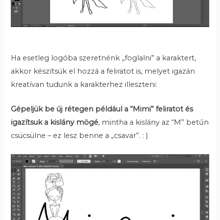
Ha esetleg logóba szeretnénk „foglalni” a karaktert,
akkor készítsük el hozzá a feliratot is, melyet igazán
kreatívan tudunk a karakterhez illeszteni:
Gépeljük be új rétegen például a “Mimi” feliratot és
igazítsuk a kislány mögé
, mintha a kislány az “M” betűn
csücsülne – ez lesz benne a „csavar”. : )