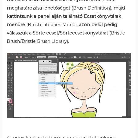
meghatározása
lehetőséget
(Brush Definition),
majd
kattintsunk a panel alján található Ecsetkönyvtárak
menüre
(Brush Libraries Menu),
azon belül pedig
válasszuk a Sörte ecset/Sörteecsetkönyvtárat
(Bristle
Brush/Bristle Brush Library).
A megjelenő ablakban válasszuk ki a tetszőleges