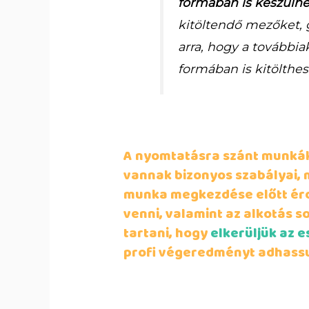
formában is készülh
kitöltendő mezőket, 
arra, hogy a továbbia
formában is kitölthes
A nyomtatásra szánt munkák
vannak bizonyos szabályai, 
munka megkezdése előtt ér
venni, valamint az alkotás s
tartani, hogy
elkerüljük az e
profi végeredményt adhassu