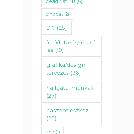
design stílus
(6)
dingbat
(2)
DIY
(25)
fotó/fotózás/retusá
lás
(19)
grafika/design
tervezés
(36)
hallgatói munkák
(27)
hasznos eszköz
(28)
ikon
(1)