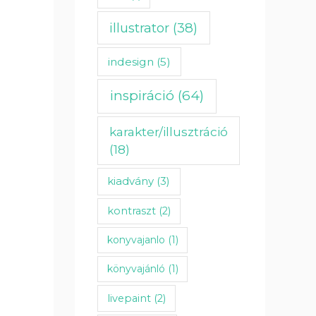
illustrator
(38)
indesign
(5)
inspiráció
(64)
karakter/illusztráció
(18)
kiadvány
(3)
kontraszt
(2)
konyvajanlo
(1)
könyvajánló
(1)
livepaint
(2)