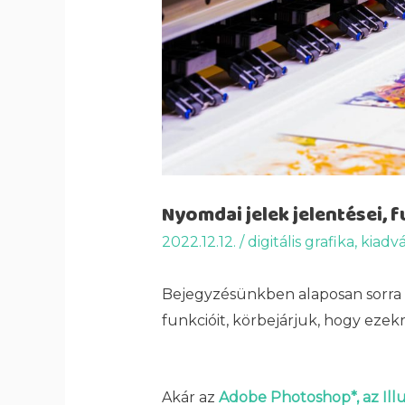
Nyomdai jelek jelentései, 
2022.12.12.
/
digitális grafika
,
kiadv
Bejegyzésünkben alaposan sorra
funkcióit, körbejárjuk, hogy ezek
Akár az
Adobe Photoshop*, az Illu