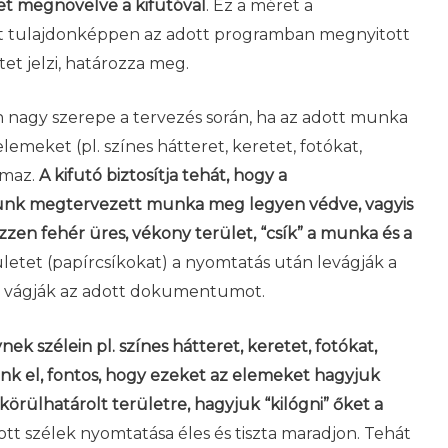
et megnövelve a kifutóval
. Ez a méret a
t tulajdonképpen az adott programban megnyitott
et jelzi, határozza meg.
 nagy szerepe a tervezés során, ha az adott munka
meket (pl. színes hátteret, keretet, fotókat,
almaz.
A kifutó biztosítja tehát, hogy a
alunk megtervezett munka meg legyen védve, vagyis
zen fehér üres, vékony terület, “csík” a munka és a
ületet (papírcsíkokat) a nyomtatás után levágják a
e vágják az adott dokumentumot.
k szélein pl. színes hátteret, keretet, fotókat,
zünk el, fontos, hogy ezeket az elemeket hagyjuk
 körülhatárolt területre, hagyjuk “kilógni” őket a
ott szélek nyomtatása éles és tiszta maradjon. Tehát