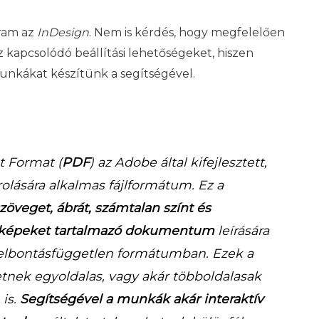
gram az
InDesign
. Nem is kérdés, hogy megfelelően
 kapcsolódó beállítási lehetőségeket, hiszen
unkákat készítünk a segítségével.
 Format (
PDF
) az Adobe által kifejlesztett,
ására alkalmas fájlformátum. Ez a
zöveget, ábrát, számtalan színt és
t képeket tartalmazó dokumentum
leírására
felbontásfüggetlen formátumban. Ezek a
ek egyoldalas, vagy akár többoldalasak
 is.
Segítségével a munkák akár interaktív