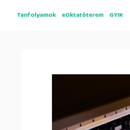
Tanfolyamok
eOktatóterem
GYIK