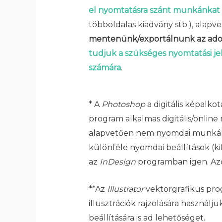
el nyomtatásra szánt munkánkat
többoldalas kiadvány stb.), alapv
mentenünk/exportálnunk az ado
tudjuk a szükséges nyomtatási jel
számára
.
* A
Photoshop
a digitális képalko
program alkalmas digitális/online
alapvetően nem nyomdai munkák 
különféle nyomdai beállítások (ki
az
InDesign
programban igen. Azo
**Az
Illustrator
vektorgrafikus prog
illusztrációk rajzolására használ
beállítására is ad lehetőséget.