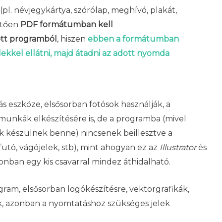
(pl. névjegykártya, szórólap, meghívó, plakát,
etően
PDF formátumban kell
tt programból
, hiszen
ebben a formátumban
ekkel ellátni, majd átadni az adott nyomda
tás eszköze, elsősorban fotósok használják, a
 munkák elkészítésére is, de a programba (mivel
készülnek benne) nincsenek beillesztve a
futó, vágójelek, stb), mint ahogyan ez az
Illustrator
és
nban egy kis csavarral mindez áthidalható.
ram, elsősorban logókészítésre, vektorgrafikák,
juk, azonban a nyomtatáshoz szükséges jelek