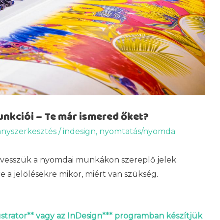
funkciói – Te már ismered őket?
ányszerkesztés
/
indesign
,
nyomtatás/nyomda
 vesszük a nyomdai munkákon szereplő jelek
re a jelölésekre mikor, miért van szükség.
strator** vagy az InDesign*** programban készítjük