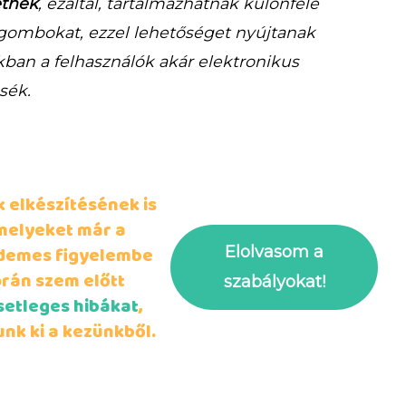
etnek
, ezáltal, tartalmazhatnak különféle
gombokat, ezzel lehetőséget nyújtanak
kban a felhasználók akár elektronikus
sék.
 elkészítésének is
melyeket már a
demes figyelembe
Elolvasom a
orán szem előtt
szabályokat!
setleges hibákat
,
nk ki a kezünkből.