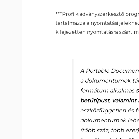
***Profi kiadványszerkesztő pro
tartalmazza a nyomtatási jelekhez
kifejezetten nyomtatásra szánt m
A Portable Document
a dokumentumok tárol
formátum alkalmas
s
betűtípust, valamin
eszközfüggetlen és 
dokumentumok lehetn
(több száz, több ezer)