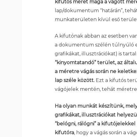
kifutós méret maga a vágott mér
lap/dokumentum “határán”, tehá
munkaterületen kívül eső terület
A kifutónak abban az esetben van
a dokumentum szélén túlnyúló ele
grafikákat, illusztrációkat) is tart
“kinyomtatandó” terület, az ált
a méretre vágás során ne keletkez
lap széle között.
Ezt a kifutós ter
vágójelek mentén, tehát méretr
Ha olyan munkát készítünk, melyne
grafikákat, illusztrációkat helye
“belógni, rálógni” a kifutójelekkel
kifutóra
, hogy a vágás során a vág