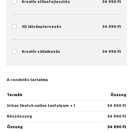
Kreatív stílusfejlesztés
34 990
Ft
3D látványtervezés
34 990
Ft
Kreatív vállalkozás
34 990
Ft
A rendelés tartalma
Termék
Összeg
Urban Sketch online tanfolyam
× 1
34 990
Ft
Részösszeg
34 990
Ft
Összeg
34 990
Ft