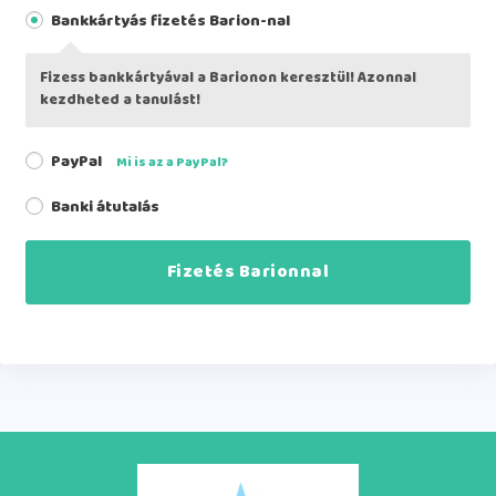
Bankkártyás fizetés Barion-nal
Fizess bankkártyával a Barionon keresztül! Azonnal
kezdheted a tanulást!
PayPal
Mi is az a PayPal?
Banki átutalás
Fizetés Barionnal