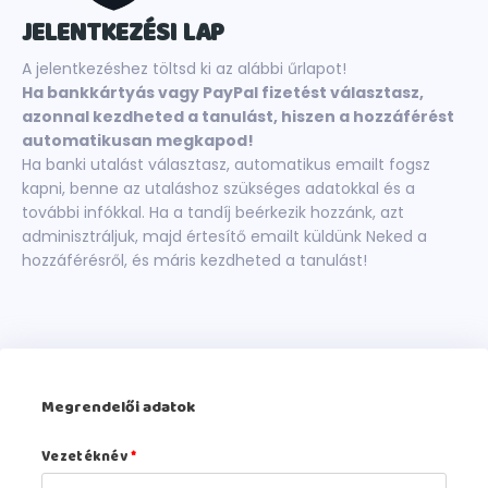
JELENTKEZÉSI LAP
A jelentkezéshez töltsd ki az alábbi űrlapot!
Ha bankkártyás vagy PayPal fizetést választasz,
azonnal kezdheted a tanulást, hiszen a hozzáférést
automatikusan megkapod!
Ha banki utalást választasz, automatikus emailt fogsz
kapni, benne az utaláshoz szükséges adatokkal és a
további infókkal. Ha a tandíj beérkezik hozzánk, azt
adminisztráljuk, majd értesítő emailt küldünk Neked a
hozzáférésről, és máris kezdheted a tanulást!
Megrendelői adatok
Vezetéknév
*