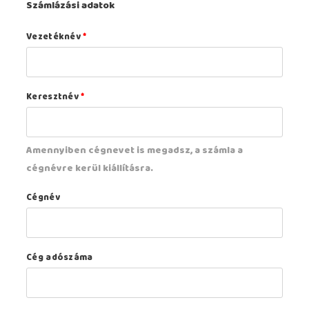
Számlázási adatok
Vezetéknév
*
Keresztnév
*
Amennyiben cégnevet is megadsz, a számla a
cégnévre kerül kiállításra.
Cégnév
Cég adószáma