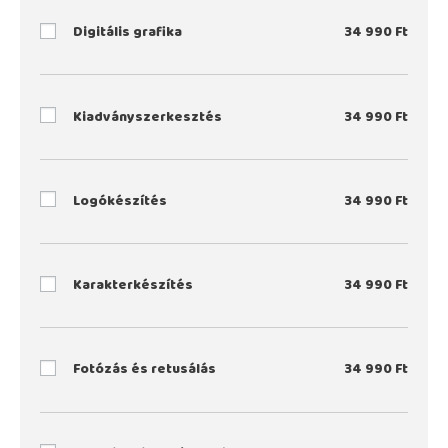
Digitális grafika
34 990
Ft
Kiadványszerkesztés
34 990
Ft
Logókészítés
34 990
Ft
Karakterkészítés
34 990
Ft
Fotózás és retusálás
34 990
Ft