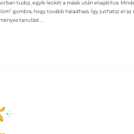
sorban tudsz, egyik leckét a másik után elsajátítva. Mind
löm” gombra, hogy tovább haladhass. Így juthatsz el az u
dményes tanulást …