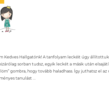
m Kedves Hallgatónk! A tanfolyam leckéit úgy állítottu
izárólag sorban tudsz, egyik leckét a másik után elsaját
löm” gombra, hogy tovább haladhass. Így juthatsz el az u
dményes tanulást …