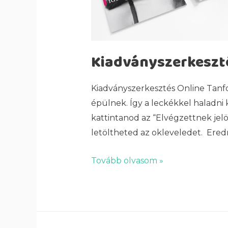
Kiadványszerkeszt
Kiadványszerkesztés Online Tanfo
épülnek. Így a leckékkel haladni k
kattintanod az “Elvégzettnek jelö
letöltheted az okleveledet. Ere
Tovább olvasom »