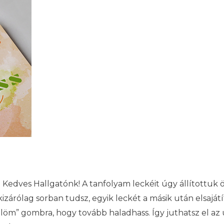
m Kedves Hallgatónk! A tanfolyam leckéit úgy állítottuk
izárólag sorban tudsz, egyik leckét a másik után elsaját
löm” gombra, hogy tovább haladhass. Így juthatsz el az u