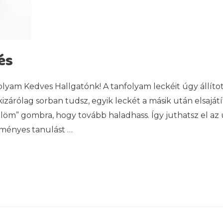
és
lyam Kedves Hallgatónk! A tanfolyam leckéit úgy állíto
izárólag sorban tudsz, egyik leckét a másik után elsaját
löm” gombra, hogy tovább haladhass. Így juthatsz el az u
dményes tanulást …