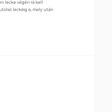
en lecke végén rá kell
tolsó leckéig is, mely után