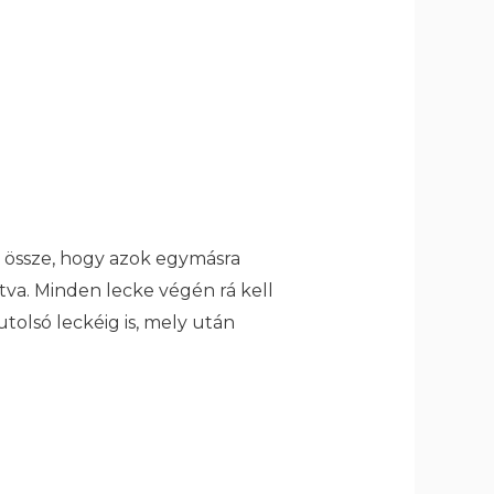
k össze, hogy azok egymásra
ítva. Minden lecke végén rá kell
tolsó leckéig is, mely után