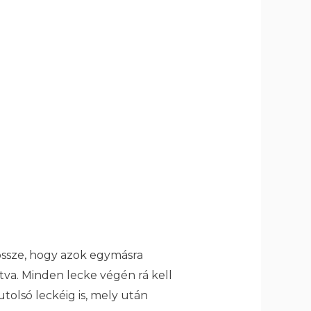
 össze, hogy azok egymásra
ítva. Minden lecke végén rá kell
tolsó leckéig is, mely után